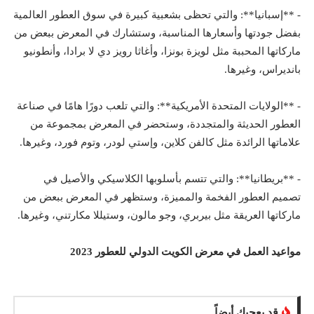
- **إسبانيا**: والتي تحظى بشعبية كبيرة في سوق العطور العالمية
بفضل جودتها وأسعارها المناسبة، وستشارك في المعرض ببعض من
ماركاتها المحببة مثل لويزة بونزا، وأغاثا رويز دي لا برادا، وأنطونيو
بانديراس، وغيرها.
- **الولايات المتحدة الأمريكية**: والتي تلعب دورًا هامًا في صناعة
العطور الحديثة والمتجددة، وستحضر في المعرض بمجموعة من
علاماتها الرائدة مثل كالفن كلاين، وإستي لودر، وتوم فورد، وغيرها.
- **بريطانيا**: والتي تتسم بأسلوبها الكلاسيكي والأصيل في
تصميم العطور الفخمة والمميزة، وستظهر في المعرض ببعض من
ماركاتها العريقة مثل بيربري، وجو مالون، وستيللا مكارتني، وغيرها.
مواعيد العمل في معرض الكويت الدولي للعطور 2023
قد يعجبك أيضاً