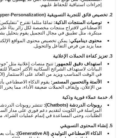
إجراءات استباقية للحفاظ عليهم.
2. تخصيص فائق للتجربة التسويقية (Hyper-Personalization)
توصيات المنتجات الذكية:
تمامًا مثلما تقترح "نتفليكس"
الاصطناعي لاقتراح منتجات مخصصة لكل زائر بناءً عل
مبتكرة، مثل تطبيق في مجال التجميل يقوم بتحليل بشر
محتوى ديناميكي:
يمكن تخصيص محتوى المواقع الإلكترو
مما يزيد من فرص التفاعل والتحويل.
3. تعزيز كفاءة الحملات الإعلانية
استهداف دقيق للجمهور:
تتيح منصات إعلانية مثل "جوج
البيانات لاستهداف الشرائح السكانية الأكثر احتمالاً
في الوقت المناسب ويزيد من العائد على الاستثمار (ROI).
الأتمتة والتحسين المستمر:
يقوم الذكاء الاصطناعي بأتمت
من الإعلان، وإيقاف الحملات ضعيفة الأداء، مما يحرر ا
4. خدمة عملاء فورية وذكية
روبوتات الدردشة (Chatbots):
تنتشر روبوتات الدردشة 
المراسلة في الكويت لتقديم دعم فوري على مدار الساعة
الطلبات، وحتى المساعدة في إتمام عمليات الشراء، م
5. إنشاء المحتوى التسويقي
الذكاء الاصطناعي التوليدي (Generative AI):
بدأت بعض