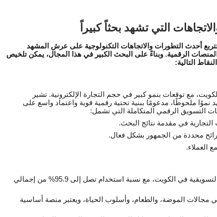
جاهات التي تشهد بحثاً كبيراً
 تتربع أحدث التطورات والاتجاهات التكنولوجية على عرش المشهد
منصات الرقمية. وبناءً على البحث الكبير في هذا المجال، يمكن تلخيص
قاط التالية:
يت، مع توقعات بنمو كبير في حجم التجارة الإلكترونية. تشير
نموًا ملحوظًا، مدعومًا ببنية تحتية رقمية قوية واعتماد واسع على
جيات التسويق الرقمي المتكاملة التي تشمل:
لتجارية في مقدمة نتائج البحث.
ئح محددة من الجمهور بشكل فعال.
 العملاء.
تعتبر وسائل التواصل الاجتماعي المحرك الرئيسي للحملات التسويقية في الكويت، مع نسبة استخدام تصل إلى 95.9% من إجمالي
ي مجالات الموضة، والطعام، وأسلوب الحياة، ويعتبر منصة أساسية