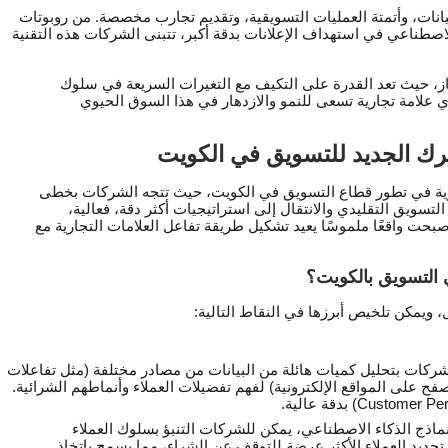
لبيانات، وأتمتة العمليات التسويقية، وتقديم تجارب مخصصة. من روبوتات
اصطناعي في استهداف الإعلانات بدقة أكبر، تتبنى الشركات هذه التقنية
ز، حيث تعد القدرة على التكيف مع التغيرات السريعة في سلوك
ي علامة تجارية تسعى للنمو والازدهار في هذا السوق الحيوي
حرك الجديد للتسويق في الكويت
يانات اليوم حجر الزاوية في تطور قطاع التسويق في الكويت، حيث تتجه الشركات بخطى
تسويق التقليدي والانتقال إلى استراتيجيات أكثر دقة، فعالية،
بحت واقعًا ملموسًا يعيد تشكيل طريقة تفاعل العلامات التجارية مع
 التسويق بالكويت؟
 ويمكن تلخيص أبرزها في النقاط التالية:
ركات بتحليل كميات هائلة من البيانات من مصادر مختلفة (مثل تفاعلات
 على المواقع الإلكترونية) لفهم تفضيلات العملاء وأنماطهم الشرائية.
اذج الذكاء الاصطناعي، يمكن للشركات التنبؤ بسلوك العملاء
 تحديد العملاء الأكثر عرضة للتوقف عن الشراء، مما يسمح باتخاذ