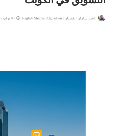
التسويق في الكويت
راغب شامان الغضبان | Ragheb Shaman Alghadban
03 يوليو 2025