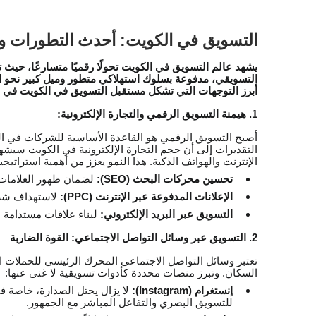
التسويق في الكويت: أحدث التطورات والات
يشهد عالم التسويق في الكويت تحولًا رقميًا متسارعًا، حيث
التسويقي، مدفوعة بسلوك استهلاكي متطور وميل كبير نحو ال
أبرز التوجهات التي تشكل مستقبل التسويق في الكويت في الن
1. هيمنة التسويق الرقمي والتجارة الإلكترونية:
أصبح التسويق الرقمي هو القاعدة الأساسية للشركات في الكو
التقديرات إلى أن حجم التجارة الإلكترونية في الكويت سيشهد 
الإنترنت والهواتف الذكية. هذا النمو يعزز من أهمية استراتي
تحسين محركات البحث (SEO):
لضمان ظهور العلامات ا
الإعلانات المدفوعة عبر الإنترنت (PPC):
لاستهداف شرا
التسويق عبر البريد الإلكتروني:
لبناء علاقات مستدامة مع
2. التسويق عبر وسائل التواصل الاجتماعي: القوة الضاربة
السكان. وتبرز منصات محددة كأدوات تسويقية لا غنى عنها:
إنستغرام (Instagram):
لا يزال يحتل الصدارة، خاصة ف
للتسويق البصري والتفاعل المباشر مع الجمهور.