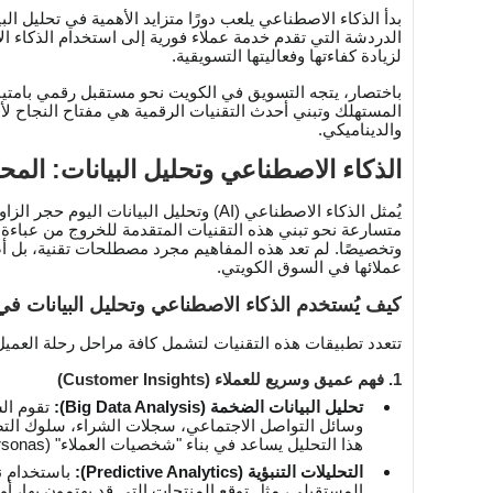
بدأ الذكاء الاصطناعي يلعب دورًا متزايد الأهمية في تحليل ا
الدردشة التي تقدم خدمة عملاء فورية إلى استخدام الذكاء ال
لزيادة كفاءتها وفعاليتها التسويقية.
باختصار، يتجه التسويق في الكويت نحو مستقبل رقمي بامتيا
المستهلك وتبني أحدث التقنيات الرقمية هي مفتاح النجاح لأ
والديناميكي.
الذكاء الاصطناعي وتحليل البيانات: الم
يُمثل الذكاء الاصطناعي (AI) وتحليل الب
متسارعة نحو تبني هذه التقنيات المتقدمة للخروج من عباءة ال
وتخصيصًا. لم تعد هذه المفاهيم مجرد مصطلحات تقنية، بل أص
عملائها في السوق الكويتي.
كيف يُستخدم الذكاء الاصطناعي وتحليل البيانات في
تتعدد تطبيقات هذه التقنيات لتشمل كافة مراحل رحلة العميل،
1. فهم عميق وسريع للعملاء (Customer Insights)
تحليل البيانات الضخمة (Big Data Analysis):
تقوم الش
وسائل التواصل الاجتماعي، سجلات الشراء، سلوك التصفح
هذا التحليل يساعد في بناء "شخصيات العملاء" (Customer Personas) بدقة عالية.
التحليلات التنبؤية (Predictive Analytics):
باستخدام نم
المستقبلي، مثل توقع المنتجات التي قد يهتمون بها، أو