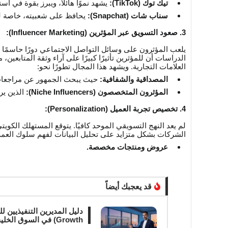
تيك توك (TikTok):
يشهد نموًا هائلاً، ويبرز بقوة في ا
سناب شات (Snapchat):
يحافظ على شعبيته، خاصة ل
3. صعود التسويق عبر المؤثرين (Influencer Marketing):
يلعب المؤثرون على وسائل التواصل الاجتماعي دورًا حاسمًا
الدراسات أن للمؤثرين تأثيرًا كبيرًا على آراء وثقة المتابعين
العلامات التجارية. ويشهد هذا المجال تطورًا نحو:
المصداقية والشفافية:
حيث يبحث الجمهور عن مراجعات
المؤثرون المتخصصون (Niche Influencers):
الذين ير
4. تخصيص تجربة العميل (Personalization):
لم يعد النهج التسويقي الموحد كافيًا. يتوقع المستهلك الكوي
الشركات بشكل متزايد على تحليل البيانات لفهم سلوك العملا
عروض ومنتجات مخصصة.
قد يعجبك أيضاً
Growth) في السوق الخليجي 2026