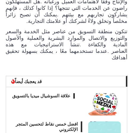
والإنتاج وفقًا لاهتمامات العميل ورغباته
.
هل المستهلكون
راضون عن الخدمات التي تنتجها؟
إذا كانوا كذلك ، فإنهم
يشاركون تجاربهم مع بيئتهم
.
يمكنك أن تصبح زائراً
مخلصاً وتخلق ولاءً لشركتك أو علامتك التجارية
.
تتكون منطقة التسويق من عناصر مثل الخدمة والسعر
والتوزيع والاتصال والموارد البشرية والعملية والأصول
المادية والكفاءة
.
تنشأ الاستراتيجيات مع هذه
العناصر
.
عندما تستخدمهما معًا ، يمكنك بسهولة تحقيق
أهدافك
قد يعجبك أيضاً
علاقة السوشيال ميديا بالتسويق
افضل خمس نقاط لتحسين المتجر
الإلكتروني