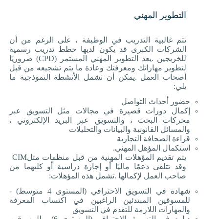
التطوير المهني
تتم غالبية التدريب في الوظيفة ، على الرغم من أن
الشركات الكبرى قد يكون لديها خطط تدريب رسمية
للخريجين
.
يعد التطوير المهني المستمر
(CPD)
ضروريًا
لتطوير مهاراتك ومعرفتك وعادة ما يتم تشجيعه من قبل
أصحاب العمل
.
يمكن أن تشمل الأنشطة النموذجية ما
يلي
:
حضور أحداث التواصل
إكمال دورات قصيرة في مجالات مثل التسويق عبر
محركات البحث ، والتسويق عبر البريد الإلكتروني ،
والمسائل القانونية والبيانات والتحليلات
قراءة الصحافة التجارية
استكمال المؤهل المهني
.
يتم تقديم المؤهلات المهنية من قبل منظمات مثل
CIM
وقد تتلقى دعمًا ماليًا أو إجازة دراسية أو كليهما من
صاحب العمل لإكمالها
.
تشمل هذه المؤهلات
:
شهادة في التسويق الاحترافي (المستوى 4 متوسط) -
للمسوقين المبتدئين الراغبين في اكتساب المعرفة
والمهارات اللازمة للتقدم في التسويق
دبلوم في التسويق الاحترافي (المستوى 6) - للمسوقين