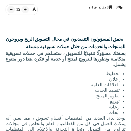
0
8
دقائق قراءة
15
يحقق المسؤولون التنفيذيون في مجال التسويق الربح ويروجون
للمنتجات والخدمات من خلال حملات تسويقية منسقة
بصفتك مسؤولًا تنفيذيًا للتسويق ، ستساهم في حملات تسويقية
متكاملة وتطورها للترويج لمنتج أو خدمة أو فكرة
.
هذا دور متنوع
يشمل
:
تخطيط
إعلان
العلاقات العامة
تنظيم الحدث
تطوير المنتج
توزيع
رعاية
ابحاث
.
يوجد لدى العديد من المنظمات أقسام تسويق ، مما يعني أنه
يمكنك العمل في كل من القطاعين العام والخاص في مجالات
تتراوح من التمويل وتجارة التجزئة والإعلام إلى المنظمات