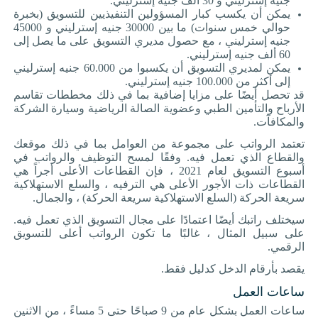
جنيه إسترليني و 30 ألف جنيه إسترليني
.
يمكن أن يكسب كبار المسؤولين التنفيذيين للتسويق (بخبرة
حوالي خمس سنوات) ما بين 30000 جنيه إسترليني و 45000
جنيه إسترليني ، مع حصول مديري التسويق على ما يصل إلى
60 ألف جنيه إسترليني
.
يمكن لمديري التسويق أن يكسبوا من 60.000 جنيه إسترليني
إلى أكثر من 100.000 جنيه إسترليني
.
قد تحصل أيضًا على مزايا إضافية بما في ذلك مخططات تقاسم
الأرباح والتأمين الطبي وعضوية الصالة الرياضية وسيارة الشركة
والمكافآت
.
تعتمد الرواتب على مجموعة من العوامل بما في ذلك موقعك
والقطاع الذي تعمل فيه. وفقًا
لمسح التوظيف والرواتب في
أسبوع التسويق لعام 2021
، فإن القطاعات الأعلى أجراً هي
القطاعات ذات الأجور الأعلى هي الترفيه ، والسلع الاستهلاكية
سريعة الحركة (السلع الاستهلاكية سريعة الحركة) ، والجمال
.
سيختلف راتبك أيضًا اعتمادًا على مجال التسويق الذي تعمل فيه.
على سبيل المثال ، غالبًا ما تكون الرواتب أعلى للتسويق
الرقمي
.
يقصد بأرقام الدخل كدليل فقط
.
ساعات العمل
ساعات العمل بشكل عام من 9 صباحًا حتى 5 مساءً ، من الاثنين