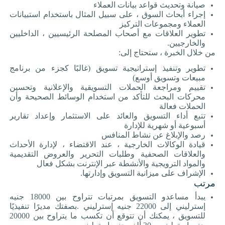
صيانة وتحديث قواعد بيانات العملاء
إجراء أبحاث السوق ، على سبيل المثال باستخدام استبيانات
العملاء ومجموعات التركيز
تطوير العلاقات مع أصحاب المصلحة الرئيسيين ، الداخليين
والخارجيين
.
من خلال الخبرة ، ستحتاج إلى
:
تطوير وتنفيذ إستراتيجية تسويق (غالبًا كجزء من برنامج
مبيعات وتسويق أوسع)
تقييم ومراجعة الحملات التسويقية والإعلانية وتحسين
محركات البحث للتأكد من استخدام الوسائط الصحيحة وأن
الحملات فعالة
تتبع أداء التسويق والعائد على الاستثمار وإعداد تقارير
أسبوعية أو شهرية للإدارة
رصد والإبلاغ عن نشاط المنافس
قيادة الوكالات الخارجية ، عند الاقتضاء ، لإدارة الأحداث
والعلاقات الصحفية وطلبات التحرير والعروض التقديمية
والمواد الترويجية والأنشطة عبر الإنترنت بشكل فعال
الإشراف على ميزانية التسويق وإدارتها
.
مرتب
يبدأ مساعدو التسويق بمرتبات تتراوح بين 18000 جنيه
إسترليني إلى 22000 جنيه إسترليني
.
بصفتك مديرًا تنفيذيًا
للتسويق ، يمكنك أن تتوقع أن تكسب ما يتراوح بين 20000