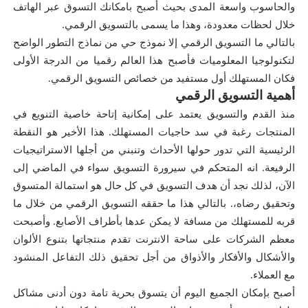
والحاسوب واسعة المدى بحيث أصبح بامكانك التسوق عبر الهاتف
خلال لحظات معدودة، وهذا ما يسمى بالتسويق الرقمي.
بالتالي ما التسويق الرقمي إلا نموذج حي من نماذج التطور الواضح
لتكنولوجيا المعلوميات فأصبح هذا العالم رقميا من الدرجة الأولى
فكان المستهلك أول مستفيد من خصائص التسويق الرقمي.
أهمية التسويق الرقمي
منذ القدم والتسويق يعتمد على إمكانية إتاحة خاصية التنويع في
المنتجات رغبة في سد حاجيات المستهلك. هذا الأخير هو النقطة
الرئيسية التي تدور حولها الأحداث وتنبني من أجلها الاستراتيجيات
الرفيعة. انه المتحكم في سيرورة التسويق سواء في الماضي إلى
الآن، لذلك نجد أن هدف التسويق في كل حال هو استمالة المتسوق
وتحقيق رضاه،. بالتالي هذا ما حققه التسويق الرقمي من خلال ما
قربه للمستهلك من مسافة لا يمكن عدها بأطراف الأصابع. وأصبحت
معظم الشركات على ساحة الانترنت تقدم منتجاتها بتنوع الألوان
والأشكال والأفكار والأذواق من أجل تحقيق ذلك التفاعل المنشود
مع العملاء.
أصبح بإمكان الجميع اليوم أن يتسوق بحرية تامة دون أدنى مشاكل