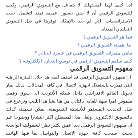
اذن كيف لهذا المستهلك ألا يتفاعل مع التسويق الرقمي، وكيف
للتسويق الرقمي أن لا يبني جسورا عميقة تمتد لتشمل أحدث
الاستراتيجيات التي لم يعد بالإمكان توفرها في ظل التسويق
التقليدي المعتاد.
فما هو التسويق الرقمي ؟
ما اهميته التسويق الرقمي ؟
ماهي مميزات التسويق الرقمي في عصرنا الحالي ؟
كيف ساهم التسويق الرقمي في توسيع التجارة الإلكترونية ؟
مفهوم التسويق الرقمي
ان مفهوم التسويق الرقمي قد استمد لقبه هذا خلال الفترة الراهنة
التي تميزت باستغلال اجهزة الاتصال في كافة المجالات. لذلك صار
تحويل العالم الافتراضي داخل شبكة الأنترنت الى سوق رقمي
ملموس امرا سهلا للغاية. بالتالي من هنا نشأ هذا اللقب وترعرع في
ظل التحديث المستمر للأنشطة التسويقية، يمكن تسميته كذلك
بالتسويق الالكتروني ولعل هذا المصطلح اكثر انتشارا ووضوحا غير
ان مفهوم التسويق الرقمي يعد أعمق بكثير نظرا لشموليته الواسعة
بحيث أصبحت كافة أجهزة الاتصال والتواصل بما فيها الهاتف