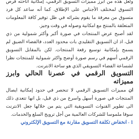
ولعل هذه من أبرز مميزات التسويق الرقمي، إمكانية اتاحته فرص
التسوق لمختلف الأجناس على الإطلاق. كما أنه ساعد كل فرد
متسوق من معرفة ما يقوم بشرائه في ظل توفير كافة المعلومات
المتعلقة بالمنتج مع امكانية وصوله في وقت وجيز.
لقد أصبح عرض المنتجات في صورة أكبر وأكثر شمولية من ذي
قبل، اذ ان التسويق التقليدي بات محدود العدد، فالفضاء الضيق لم
يسمح بإمكانية توسيع رقعة المنتجات. لكن بالمقابل التسويق
الرقمي أسهم في رسم صورة أوضح واكثر شمولية للمنتجات نظرا
لشساعة الفضاء التسويقي الذي هو ساحة الانترنت.
التسويق الرقمي في عصرنا الحالي وابرز
مميزاته
ان
مميزات
التسويق الرقمي لا تنحصر في حدود إمكانية ايصال
المنتجات في صورة أسهل واسرع من ذي قبل، بل انها تتعدى ذلك
الى تطوير القنوات التسويقية التي يتم من خلالها جعل الانترنت
سوقا ملموسا للشركات العالمية من أجل ترويج السلع والخدمات.
1 - انخفاض تكلفة التسويق مقارنة مع التسويق الإلكتروني