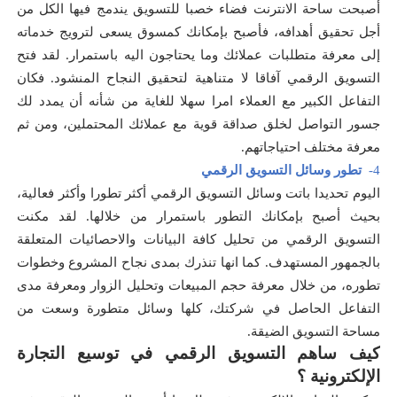
أصبحت ساحة الانترنت فضاء خصبا للتسويق يندمج فيها الكل من
أجل تحقيق أهدافه، فأصبح بإمكانك كمسوق يسعى لترويج خدماته
إلى معرفة متطلبات عملائك وما يحتاجون اليه باستمرار. لقد فتح
التسويق الرقمي آفاقا لا متناهية لتحقيق النجاح المنشود. فكان
التفاعل الكبير مع العملاء امرا سهلا للغاية من شأنه أن يمدد لك
جسور التواصل لخلق صداقة قوية مع عملائك المحتملين، ومن ثم
معرفة مختلف احتياجاتهم.
4-
تطور وسائل التسويق الرقمي
اليوم تحديدا باتت وسائل التسويق الرقمي أكثر تطورا وأكثر فعالية،
بحيث أصبح بإمكانك التطور باستمرار من خلالها. لقد مكنت
التسويق الرقمي من تحليل كافة البيانات والاحصائيات المتعلقة
بالجمهور المستهدف. كما انها تنذرك بمدى نجاح المشروع وخطوات
تطوره، من خلال معرفة حجم المبيعات وتحليل الزوار ومعرفة مدى
التفاعل الحاصل في شركتك، كلها وسائل متطورة وسعت من
مساحة التسويق الضيقة.
كيف ساهم التسويق الرقمي في توسيع التجارة
الإلكترونية ؟