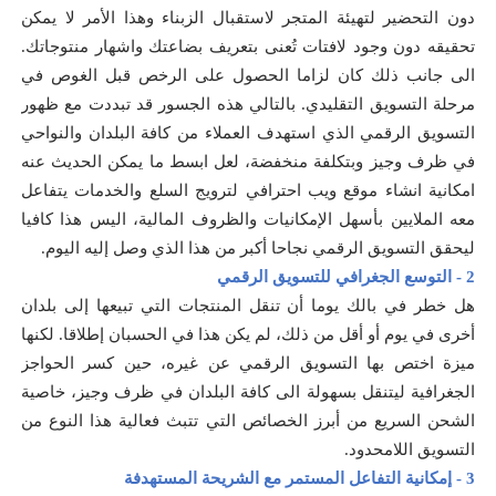
دون التحضير لتهيئة المتجر لاستقبال الزبناء وهذا الأمر لا يمكن
تحقيقه دون وجود لافتات تُعنى بتعريف بضاعتك واشهار منتوجاتك.
الى جانب ذلك كان لزاما الحصول على الرخص قبل الغوص في
مرحلة التسويق التقليدي. بالتالي هذه الجسور قد تبددت مع ظهور
التسويق الرقمي الذي استهدف العملاء من كافة البلدان والنواحي
في ظرف وجيز وبتكلفة منخفضة، لعل ابسط ما يمكن الحديث عنه
امكانية انشاء موقع ويب احترافي لترويج السلع والخدمات يتفاعل
معه الملايين بأسهل الإمكانيات والظروف المالية، اليس هذا كافيا
ليحقق التسويق الرقمي نجاحا أكبر من هذا الذي وصل إليه اليوم.
2 - التوسع الجغرافي للتسويق الرقمي
هل خطر في بالك يوما أن تنقل المنتجات التي تبيعها إلى بلدان
أخرى في يوم أو أقل من ذلك، لم يكن هذا في الحسبان إطلاقا. لكنها
ميزة اختص بها التسويق الرقمي عن غيره، حين كسر الحواجز
الجغرافية ليتنقل بسهولة الى كافة البلدان في ظرف وجيز، خاصية
الشحن السريع من أبرز الخصائص التي تتبث فعالية هذا النوع من
التسويق اللامحدود.
3 - إمكانية التفاعل المستمر مع الشريحة المستهدفة