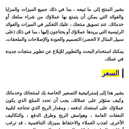
يشير المنتج إلى ما تبيعه ، بما في ذلك جميع الميزات والمزايا
والفوائد التي يمكن أن يتمتع بها عملاؤك من شراء سلعك أو
خدماتك.
عند تسويق منتجك ، عليك التفكير في الميزات والفوائد
الرئيسية التي يريدها عملاؤك أو يحتاجون إليها ، بما في ذلك (على
سبيل المثال لا الحصر) التصميم والجودة والإصلاحات والملحقات.
يمكنك استخدام
البحث والتطوير
للإبلاغ عن تطوير منتجات جديدة
في عملك.
السعر
يشير هذا إلى إستراتيجية التسعير الخاصة بك لمنتجاتك وخدماتك
وكيف ستؤثر على عملائك.
يجب أن تحدد المبلغ الذي يكون
عملاؤك على استعداد لدفعه ، ومقدار الربح الذي تحتاجه لتلبية
النفقات العامة ، وهوامش الربح وطرق الدفع ، والتكاليف
الأخرى.
لجذب العملاء والاحتفاظ بميزتك
التنافسية
، قد ترغب