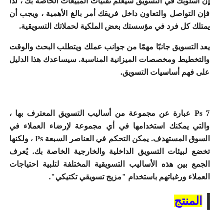
إن أسلوبك في التسويق سيعلم تقنيات المبيعات الخاصة بك ، لذا
فإن التواصل والتعاون داخل فريقك أمر بالغ الأهمية ، ويجب أن
يمتلك كل فرد في مؤسستك بعض الملكية لحملاتك التسويقية.
يعد التسويق جانبًا مهمًا من جوانب عملك ويتطلب البحث والوقت
والتخطيط ومخصصات الميزانية المناسبة.
سيساعدك هذا الدليل
على فهم أساسيات التسويق.
7 Ps عبارة عن مجموعة من أساليب التسويق المعترف بها ،
والتي يمكنك استخدامها في أي مجموعة لإرضاء العملاء في
السوق المستهدف.
يمكن التحكم في العناصر السبعة Ps ، ولكنها
تخضع لبيئات التسويق الداخلية والخارجية الخاصة بك.
يُعرف
الجمع بين هذه الأساليب التسويقية المختلفة لتلبية احتياجات
العملاء ورغباتهم باستخدام "مزيج تسويقي تكتيكي".
المنتج