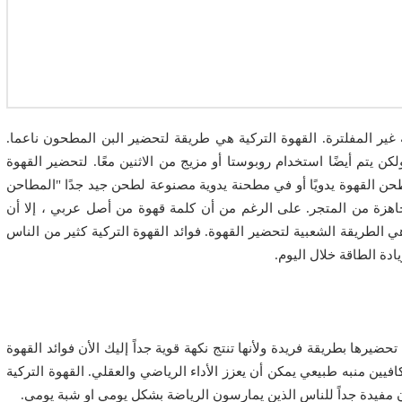
ر المفلترة. القهوة التركية هي طريقة لتحضير البن المطحون ناعما.
ن يتم أيضًا استخدام روبوستا أو مزيج من الاثنين معًا. لتحضير القهوة
ن القهوة يدويًا أو في مطحنة يدوية مصنوعة لطحن جيد جدًا "المطاحن
جاهزة من المتجر. على الرغم من أن كلمة قهوة من أصل عربي ، إلا أن
 الطريقة الشعبية لتحضير القهوة. فوائد القهوة التركية كثير من الناس
ادة الطاقة خلال اليوم.
ضيرها بطريقة فريدة ولأنها تنتج نكهة قوية جداً إليك الأن فوائد القهوة
افيين منبه طبيعي يمكن أن يعزز الأداء الرياضي والعقلي. القهوة التركية
كون مفيدة جداً للناس الذين يمارسون الرياضة بشكل يومي او شبة يومي.