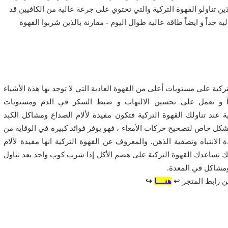
على 20 شخصاً رياضياً وكان الـ20 شخصاً الذين تناولو القهوة التركية والتي تحتوي على جرعة عالية من الكافيين قد
ة جداً و ايضاً طاقة عالية طوال اليوم - مقارنة بالذين شربوا القهوة
كية على مستويات أعلى من القهوة العادية التي لا توجد بها هذة الأشياء
اً و تعمل على تحسين الالتهاب و ضبط السكر في الدم ومستويات
ية عند تناولك القهوة التركية فتكون مفيدة لألام الصداع ومشاكل الكبد
بشكل خاص لتصحيح حركات الأمعاء ، فهو يوفر فوائد كبيرة في الوقاية من
 الانتباه وتصفية الذهن. والمعروف عن القهوة التركية انها مفيدة لألام
لك تساعدك القهوة التركية على هضم الأكل إذا شرب كوب واحد بعد تناول
ن ومشاكل في المعدة.
 رابط المتجر ↩
هنــــا
↪