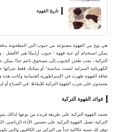
تاريخ القهوة
هي نوع من القهوة مصنوعة من حبوب البن المطحونة بدقة غي
يمكن استخدام أي حبة قهوة ؛ حبوب أرابيكا هي الأفضل ، ولك
التركية ، يجب طحن الحبوب إلى مسحوق ناعم جدًا. يمكن طح
الكهربائية المنزلية ليست مناسبة" أو يمكنك فقط شرائها 
ثقافة القهوة ظهرت في الإمبراطورية العثمانية وكانت هذه هي
يعتمدون على شرب القهوة التركية للإيقاظ في الصباح أو لزي
فوائد القهوة التركية
تعتمد القهوة التركية على طريقة فريدة من نوعها لذالك يتم تح
التركية: تعمل القهوة التركية على تحسين الأداء الرياضي. الك
توفر لك نسبة عااالية جداً من التركيز من الكافيين والتي ت