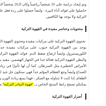
وتم إيجاد دراسة 
حاصلوا على فوائد أداء كبيرة - وايضاً حصلوا على ردة فعل عالي
التركية ولا يوجد بها الكافيين.
محتويات وعناصر مفيدة في القهوة التركية
تحتوي القهوة التركية على مركبات مفيدة وتحتوي القهوة التر
يوجد ببن القهوة التركية حبوب على مركبات مفيدة جد
الكوريستيرول وايضاً ارتفاع ضغط الدم. فوائد القهوة الترك
والبطن القهوة التركية فعالة جدا في الجهاز الهضمي. مفيد 
الأمراض الخطيرة مثل السرطان. كما أن لها تأثيرًا في زيادة
الصداع وايضاً وجع العظام المؤلم جداً فهي ستكون حل جيد 
الطعام. إذا كنت لا تتناوله مع السكر ، فهذا يمنع زيادة الوز
يمكنكم تصفح رابط المنتج الخاص بــ
"قهوة البيادر التركية"
من
أضرار القهوة التركية