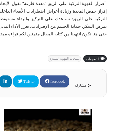
أضرار القهوة التركية على الريق "معدة فارغة" تقول الأب
إفراز حمض المعدة وزيادة أعراض اضطرابات الأمعاء الداخلية
التركية على الريق: تساعدك على التركيز والبقاء مستيقظا
بمرض السكر. حماية الجسم من الإضرابات. تعزز الأداء البدن
حتى هنا نكون انتهينا من كتابة المقال متمنين لكم قراءة ممت
منتجات القهوة المميزة
التصنيفات:
Twitter
facebook
مشاركة