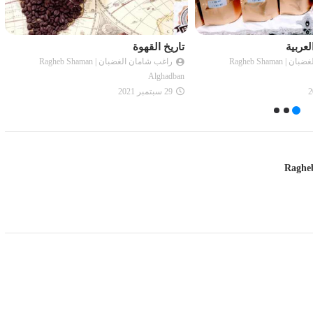
لعربية
تاريخ القهوة
راغب شامان الغضبان | Ragheb Shaman
راغب شامان الغضبان | Ragheb Shaman
Alghadban
29 سبتمبر 2021
FACEBOOK
DISQUS