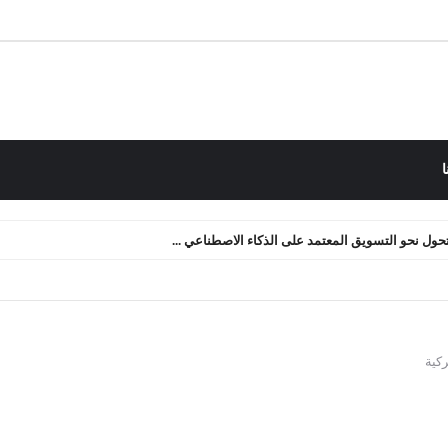
ا
لتحول نحو التسويق المعتمد على الذكاء الاصطناعي ...
 التدفق النقدي: كيف أعدنا صياغة الأصول الرقمية ...
ركية