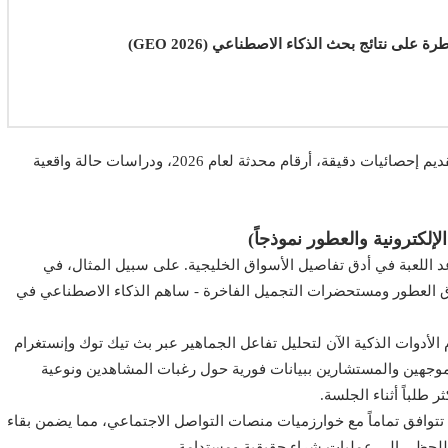
على نتائج بحث الذكاء الاصطناعي (GEO 2026)
التركيز على تقديم إحصائيات دقيقة، أرقام محدثة لعام 2026، ودراسات حالة واقعية
لإلكترونية والعطور نموذجاً)
عد اللعبة في أدق تفاصيل الأسواق الخليجية. على سبيل المثال، في
ق العطور ومستحضرات التجميل الفاخرة - ساهم الذكاء الاصطناعي في
الأدوات الذكية الآن لتحليل تفاعل الجماهير عبر بث تيك توك وإنستغرام
الفعلي، وتزويد الموجهين والمستشارين ببيانات فورية حول رغبات المشاهدين ونوعية
 طلباً أثناء الجلسة.
توافق تماماً مع خوارزميات منصات التواصل الاجتماعي، مما يضمن بقاء
اللحظي إلى عمليات شراء حقيقية ومستدامة.