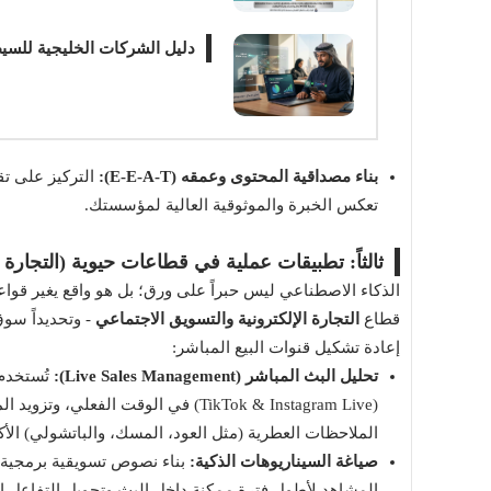
دليل الشركات الخليجية للسيطرة 
بناء مصداقية المحتوى وعمقه (E-E-A-T):
تعكس الخبرة والموثوقية العالية لمؤسستك.
ثالثاً: تطبيقات عملية في قطاعات حيوية (التجارة ا
الذكاء الاصطناعي ليس حبراً على ورق؛ بل هو واقع يغير قوا
قطاع
التجارة الإلكترونية والتسويق الاجتماعي
- وتحديداً سو
إعادة تشكيل قنوات البيع المباشر:
تحليل البث المباشر (Live Sales Management):
تُستخدم 
(TikTok & Instagram Live) في الوقت 
الملاحظات العطرية (مثل العود، المسك، والباتشولي) الأكثر
صياغة السيناريوهات الذكية:
بناء نصوص تسويقية برمجية ت
المشاهد لأطول فترة ممكنة داخل البث وتحويل التفاعل 