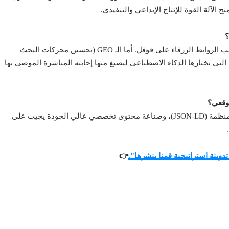
الآلة القوة للإنتاج الإبداعي والتنفيذي.
ج: الـ SEO التقليدي يركز على تحسين موقعك لتصعد في ترتيب الروابط الزرقاء على قوقل. أما الـ GEO (تحسين محركات البحث
لتي يختارها الذكاء الاصطناعي ليصيغ منها إجابته المباشرة الموصى بها
ج: تبدأ من خلال تنظيف الموقع تقنياً، وحقن أكواد السكيما المنظمة (JSON-LD)، وصناعة محتوى تخصصي عالي الجودة يجيب على
تدوينة استراتيجية قمنا بنشرها".
👉