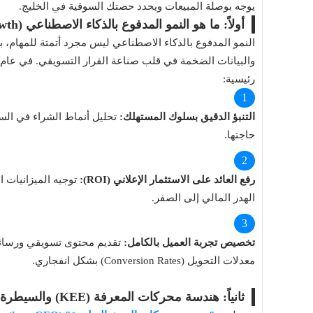
يوجه بوصلة المبيعات ويحدد حصتك السوقية في الخليج.
أولاً: ما هو النمو المدفوع بالذكاء الاصطناعي (AI-Driven Growth)؟
النمو المدفوع بالذكاء الاصطناعي ليس مجرد أتمتة للمهام، ب
رئيسية:
التنبؤ الدقيق بسلوك المستهلك:
تحليل أنماط الشراء في ال
حاجتها.
رفع العائد على الاستثمار الإعلاني (ROI):
توجيه الميزانيات ال
الهدر المالي إلى الصفر.
تخصيص تجربة العميل بالكامل:
تقديم محتوى تسويقي ورسائل
معدلات التحويل (Conversion Rates) بشكل انفجاري.
ثانياً: هندسة محركات المعرفة (KEE) والسيطرة على نتائج الـ GEO