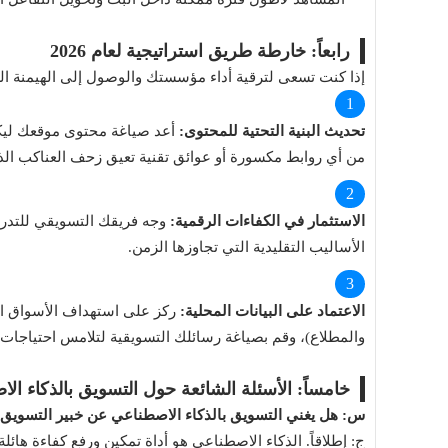
رابعاً: خارطة طريق استراتيجية لعام 2026
إذا كنت تسعى لترقية أداء مؤسستك والوصول إلى الهيمنة الرقم
تحديث البنية التحتية للمحتوى:
أعد صياغة محتوى موقعك ليكون
من أي روابط مكسورة أو عوائق تقنية تعيق زحف العناكب الذك
الاستثمار في الكفاءات الرقمية:
الأساليب التقليدية التي تجاوزها الزمن.
الاعتماد على البيانات المحلية:
ركز على استهداف الأسواق الو
والمطلاع)، وقم بصياغة رسائلك التسويقية لتلامس احتياج
خامساً: الأسئلة الشائعة حول التسويق بالذكاء الاصطن
س: هل يغني التسويق بالذكاء الاصطناعي عن خبير التسويق
ج: إطلاقاً. الذكاء الاصطناعي هو أداة تمكين ورفع كفاءة هائل