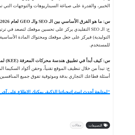
الخبير، والقدرة على صياغة السيناريوهات والتوجهات التي تمنح 
س: ما هو الفرق الأساسي بين الـ SEO والـ GEO لعام 2026؟
التوليدية) فيركز على جعل موقعك ومحتواك المادة الأساسية ا
للمستخدم.
س: كيف أبدأ في تطبيق هندسة محركات المعرفة (KEE) لموقعي؟
أسئلة قطاعك التجاري بدقة وموثوقية تفوق جميع المنافسين.
"لمتابعة أحدث استراتيجياتنا الذكية، يمكنك الاطلاع على آخر 
مقالات
التصنيفات: