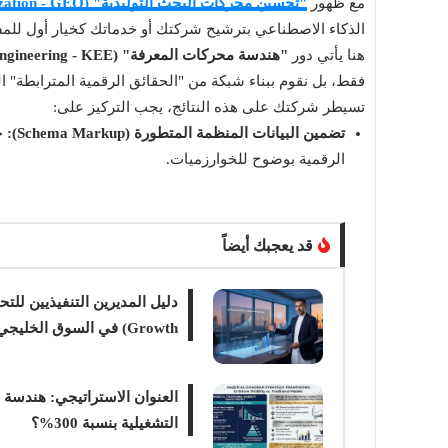
مع ظهور
"تحسين محركات البحث التوليدية" (Generative Engine Optimization - GEO)
الذكاء الاصطناعي بترشيح شركتك أو خدماتك كخيار أول للمس
هنا يأتي دور
"هندسة محركات المعرفة" (Knowledge Engine Engineering - KEE)
تسيطر شركتك على هذه النتائج، يجب التركيز على:
تضمين البيانات المنظمة المتطورة (Schema Markup):
حق
الرقمية بوضوح للخوارزميات.
قد يعجبك أيضاً
Growth) في السوق الخليجي 2026
العنوان الاستراتيجي: هندسة ا
التشغيلية بنسبة 300%؟