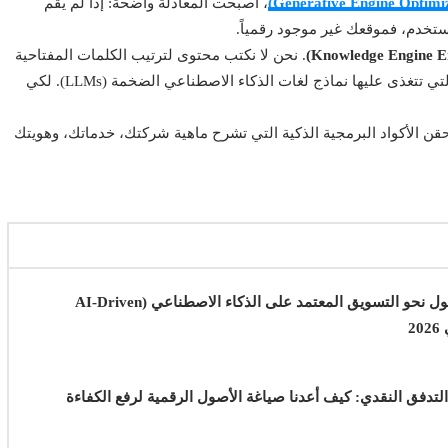
، أصبحت المعادلة واضحة: إذا لم يقم
تخدم، فموقعك غير موجود رقمياً.
. نحن لا نكتب محتوى لترتيب الكلمات المفتاحية
فقط، بل نقوم ببناء شبكة من "الحقائق الرقمية المترابطة" التي تتغذى عليها نماذج لغات الذكاء الاصطناعي الضخمة (LLMs). لكي
ن الأكواد البرمجية الذكية التي تشرح ماهية شركتك، خدماتك، وهويتك
دليل المديرين التنفيذيين للتحول نحو التسويق المعتمد على الذكاء الاصطناعي (AI-Driven
لتدفق النقدي: كيف أعدنا صياغة الأصول الرقمية لرفع الكفاءة