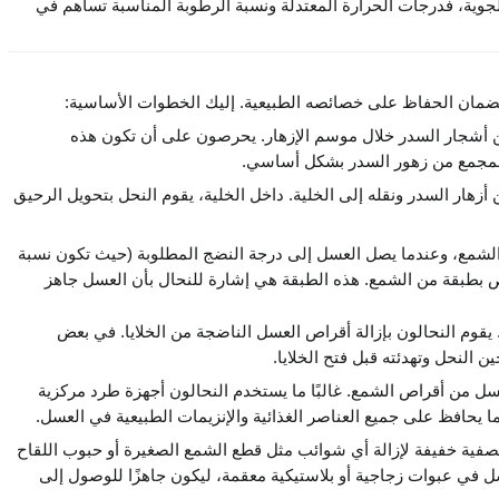
وية، فدرجات الحرارة المعتدلة ونسبة الرطوبة المناسبة تساهم في
ضمان الحفاظ على خصائصه الطبيعية. إليك الخطوات الأساسية:
ن أشجار السدر خلال موسم الإزهار. يحرصون على أن تكون هذه
المجمع من زهور السدر بشكل أساسي.
زهار السدر ونقله إلى الخلية. داخل الخلية، يقوم النحل بتحويل الرحيق
شمع، وعندما يصل العسل إلى درجة النضج المطلوبة (حيث تكون نسبة
 بطبقة من الشمع. هذه الطبقة هي إشارة للنحال بأن العسل جاهز
 يقوم النحالون بإزالة أقراص العسل الناضجة من الخلايا. في بعض
ين النحل وتهدئته قبل فتح الخلايا.
سل من أقراص الشمع. غالبًا ما يستخدم النحالون أجهزة طرد مركزية
حافظ على جميع العناصر الغذائية والإنزيمات الطبيعية في العسل.
فية خفيفة لإزالة أي شوائب مثل قطع الشمع الصغيرة أو حبوب اللقاح
لعسل في عبوات زجاجية أو بلاستيكية معقمة، ليكون جاهزًا للوصول إلى