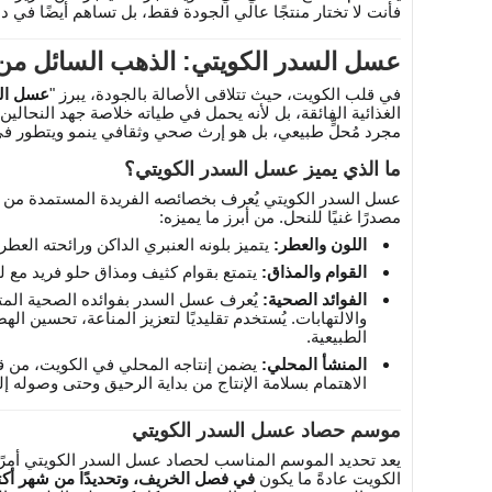
فأنت لا تختار منتجًا عالي الجودة فقط، بل تساهم أيضًا في دع
عسل السدر الكويتي: الذهب السائل من 
في قلب الكويت، حيث تتلاقى الأصالة بالجودة، يبرز "
عسل الس
الغذائية الفائقة، بل لأنه يحمل في طياته خلاصة جهد النحالي
مجرد مُحلٍّ طبيعي، بل هو إرث صحي وثقافي ينمو ويتطور في ب
ما الذي يميز عسل السدر الكويتي؟
عسل السدر الكويتي يُعرف بخصائصه الفريدة المستمدة من ر
مصدرًا غنيًا للنحل. من أبرز ما يميزه:
اللون والعطر:
يتميز بلونه العنبري الداكن ورائحته العطر
القوام والمذاق:
يتمتع بقوام كثيف ومذاق حلو فريد مع ل
الفوائد الصحية:
يُعرف عسل السدر بفوائده الصحية المت
والالتهابات. يُستخدم تقليديًا لتعزيز المناعة، تحسين اله
الطبيعية.
المنشأ المحلي:
يضمن إنتاجه المحلي في الكويت، من قبل 
الاهتمام بسلامة الإنتاج من بداية الرحيق وحتى وصوله إ
موسم حصاد عسل السدر الكويتي
يعد تحديد الموسم المناسب لحصاد عسل السدر الكويتي أمرًا
الكويت عادةً ما يكون
في فصل الخريف، وتحديدًا من شهر أكتو