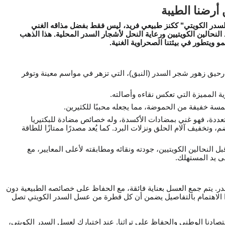
أرضنا الطيبة
السدر الكويتي" ككنز طبيعي فريد، ليس فقط بفضل مذاقه الغني
 النحالين الكويتيين ورعاية النحل لأشجار السدر المحلية. هذا الذهب
ويتطور في بيئتنا الصحراوية الغنية.
حيق زهور شجر السدر (النبق)، التي تزهر في مواسم معينة وتوفر
ية المميزة التي تعكس نقاءه وأصالته.
مسة خفيفة من الحموضة، مما يجعله محببًا للكثيرين.
عددة، فهو غني بمضادات الأكسدة، وله خصائص مضادة للبكتيريا
ضم، وتخفيف آلام الحلق ونزلات البرد. كما يُعد مصدرًا ممتازًا للطاقة
النحالين الكويتيين، جودته ونقائه ومطابقته لأعلى المعايير، مع
لى يد المستهلك.
در. يتم جمع العسل بعناية فائقة، مع الحفاظ على خصائصه الطبيعية دون
هذا الاهتمام بالتفاصيل يضمن أن كل قطرة من عسل السدر الكويتي تصل
اقتصادنا الوطني والحفاظ على تراثنا. عند اختيارك لعسل السدر الكويتي،