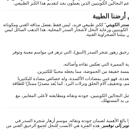
م النحالين الكويتيين الذين يعملون بجد لتقديم هذا الكنز الطبيعي.
أرضنا الطيبة
در الكويتي
" ككنز طبيعي فريد، ليس فقط بفضل مذاقه الغني ومكوناته
ن الكويتيين ورعاية النحل لأشجار السدر المحلية. هذا الذهب السائل ليس
يئتنا الصحراوية الغنية.
حيق زهور شجر السدر (النبق)، التي تزهر في مواسم معينة وتوفر
ية المميزة التي تعكس نقاءه وأصالته.
مسة خفيفة من الحموضة، مما يجعله محببًا للكثيرين.
عددة، فهو غني بمضادات الأكسدة، وله خصائص مضادة للبكتيريا
ضم، وتخفيف آلام الحلق ونزلات البرد. كما يُعد مصدرًا ممتازًا للطاقة
النحالين الكويتيين، جودته ونقائه ومطابقته لأعلى المعايير، مع
لى يد المستهلك.
 بالغ الأهمية لضمان جودته ونقائه. موسم أزهار شجرة السدر في
بر إلى نوفمبر
. هذه الفترة هي الأنسب للنحل لجمع الرحيق الغني من