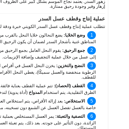
زهور السدر. يعتمد نجاح الموسم بشكل كبير على الظروف الج
إزهار وفير وجودة رحيق ممتازة.
عملية إنتاج وقطف عسل السدر
تتطلب عملية إنتاج وقطف عسل السدر الكويتي خبرة ودقة ل
وضع الخلايا:
يضع النحالون خلايا النحل بالقرب م
المناطق غنية بأشجار السدر لضمان أن يكون الرحيق 
جمع الرحيق:
يقوم النحل العامل بجمع الرحيق من أ
إلى عسل من خلال عملية التجفيف وإضافة الإنزيمات.
النضج والتخزين:
يخزن النحل العسل في أقراص ال
الرطوبة منخفضة والعسل سميكًا)، يغطي النحل الأقراص
للقطف.
القطف (الحصاد):
تتم عملية القطف بعناية فائقة.
الطرق التقليدية، يتم استخدام
المدواخ
(أداة يدوية) لتدخ
الاستخلاص:
بعد إزالة الأقراص، يتم استخلاص الع
خاصة بالعسل تفصل العسل عن الشمع دون تسخينه، مما ي
التصفية والتعبئة:
يمر العسل المستخلص بعملية تص
الزائدة، دون التأثير على جودته. بعد ذلك، يتم تعبئة ا
المستهلك.