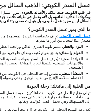
عسل السدر الكويتي: الذهب السائل من 
في قلب الكويت، حيث تتلاقى الأصالة بالجودة، يبرز "عسل 
ومكوناته الغذائية الفائقة، بل لأنه يحمل في طياته خلاصة جهد
السائل ليس مجرد مُحلٍّ طبيعي، بل هو إرث صحي وثقافي ينمو 
ما الذي يميز عسل السدر الكويتي؟
عسل السدر الكويتي
يُعرف بخصائصه الفريدة المستمدة من ر
مصدرًا غنيًا للنحل. من أبرز ما يميزه:
اللون والعطر:
يتميز بلونه العنبري الداكن ورائحته العطر
القوام والمذاق:
يتمتع بقوام كثيف ومذاق حلو فريد مع ل
الفوائد الصحية:
يُعرف عسل السدر بفوائده الصحية المت
والالتهابات. يُستخدم تقليديًا لتعزيز المناعة، تحسين اله
الطبيعية.
المنشأ المحلي:
يضمن إنتاجه المحلي في الكويت، من قبل 
الاهتمام بسلامة الإنتاج من بداية الرحيق وحتى وصوله إ
من الخلية إلى مائدتك: رحلة الجودة
تولي مزارع النحل في الكويت اهتمامًا كبيرًا بجودة عسل الس
أي إضافات أو معالجة حرارية قد تؤثر على قيمته الغذائية. 
إلى المستهلك وهي تحمل أقصى فوائدها ونقائها.
يُعد دعم المنتج المحلي في الكويت جزءًا لا يتجزأ من تعزيز 