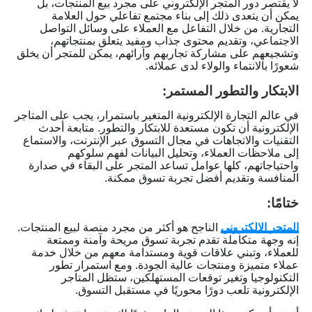
لا يقتصر دور المتجر الإلكتروني على مجرد بيع المنتجات، بل
يمكن أن يتعدى ذلك إلى بناء مجتمع تفاعلي حول العلامة
التجارية. من خلال التفاعل مع العملاء على وسائل التواصل
الاجتماعي، وتقديم محتوى جذاب ومفيد يتعلق بمنتجاتهم،
وتشجيعهم على مشاركة تجاربهم وآرائهم، يمكن للمتجر أن يخلق
شعورًا بالانتماء والولاء لدى عملائه.
الابتكار والتطور المستمر:
في عالم التجارة الإلكترونية المتغير باستمرار، يجب على المتاجر
الإلكترونية أن تكون مستعدة للابتكار والتطور. متابعة أحدث
التقنيات والاتجاهات في مجال التسوق عبر الإنترنت، والاستماع
إلى ملاحظات العملاء، وتحليل البيانات لفهم سلوكهم
واحتياجاتهم، كلها عوامل تساعد المتجر على البقاء في صدارة
المنافسة وتقديم أفضل تجربة تسوق ممكنة.
ختامًا:
المتجر الإلكتروني
الناجح هو أكثر من مجرد منصة لبيع المنتجات.
إنه وجهة متكاملة تقدم تجربة تسوق مريحة وآمنة وممتعة
للعملاء، وتبني علاقات قوية ومستدامة معهم من خلال خدمة
عملاء متميزة ومنتجات عالية الجودة. ومع استمرار تطور
التكنولوجيا وتغير توقعات المستهلكين، ستظل المتاجر
الإلكترونية تلعب دورًا محوريًا في مستقبل التسوق.