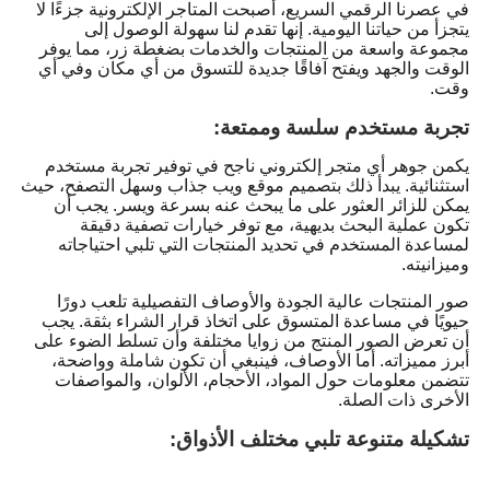
في عصرنا الرقمي السريع، أصبحت المتاجر الإلكترونية جزءًا لا
يتجزأ من حياتنا اليومية. إنها تقدم لنا سهولة الوصول إلى
مجموعة واسعة من المنتجات والخدمات بضغطة زر، مما يوفر
الوقت والجهد ويفتح آفاقًا جديدة للتسوق من أي مكان وفي أي
وقت.
تجربة مستخدم سلسة وممتعة:
يكمن جوهر أي متجر إلكتروني ناجح في توفير تجربة مستخدم
استثنائية. يبدأ ذلك بتصميم موقع ويب جذاب وسهل التصفح، حيث
يمكن للزائر العثور على ما يبحث عنه بسرعة ويسر. يجب أن
تكون عملية البحث بديهية، مع توفر خيارات تصفية دقيقة
لمساعدة المستخدم في تحديد المنتجات التي تلبي احتياجاته
وميزانيته.
صور المنتجات عالية الجودة والأوصاف التفصيلية تلعب دورًا
حيويًا في مساعدة المتسوق على اتخاذ قرار الشراء بثقة. يجب
أن تعرض الصور المنتج من زوايا مختلفة وأن تسلط الضوء على
أبرز مميزاته. أما الأوصاف، فينبغي أن تكون شاملة وواضحة،
تتضمن معلومات حول المواد، الأحجام، الألوان، والمواصفات
الأخرى ذات الصلة.
تشكيلة متنوعة تلبي مختلف الأذواق: