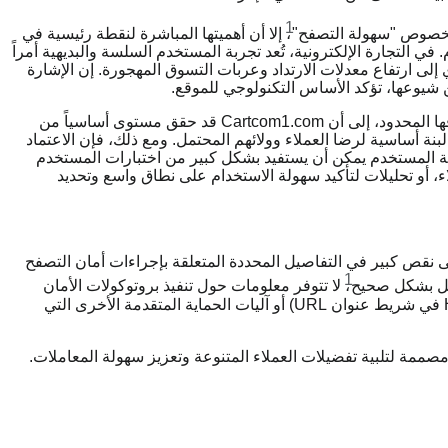
1
 بخصوص "سهولة التصفح"
، إلا أن أهميتها المباشرة لنقطة رئيسية في
في التجارة الإلكترونية، تُعد تجربة المستخدم السلسة والبديهية أمراً
دي إلى ارتفاع معدلات الارتداد وعربات التسوق المهجورة. إن الإشارة
يوعها، تؤكد الأساس التكنولوجي للموقع.
تشير هذه الملاحظة الإيجابية الوحيدة، على الرغم من نطاقها المحدود، إلى أن Cartcom1.com قد حقق مستوى أساسياً من
لبنة أساسية لرضا العملاء وولائهم المحتمل. ومع ذلك، فإن الاعتماد
بة المستخدم يمكن أن يستفيد بشكل كبير من اختبارات المستخدم
ء، أو تحليلات لتأكيد سهولة الاستخدام على نطاق واسع وتحديد
ول Cartcom1.com بشكل صريح إلى نقص كبير في التفاصيل المحددة المتعلقة بإجراءات أمان التصفح
1
عمل بشكل صحيح
، لا تتوفر معلومات حول تنفيذ بروتوكولات الأمان
القياسية مثل تشفير SSL/TLS (الذي يُشار إليه بـ HTTPS في شريط عنوان URL) أو آليات الحماية المتقدمة الأخرى التي
ت الدفع، مصممة لتلبية تفضيلات العملاء المتنوعة وتعزيز سهولة المعاملات.