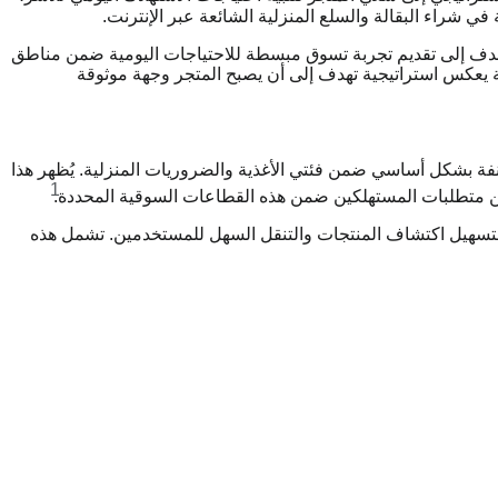
 شراء البقالة والسلع المنزلية الشائعة عبر الإنترنت.
تجر وفق نموذج مباشر إلى المستهلك (D2C)، ويهدف إلى تقديم تجربة تسوق مبسطة للاحتياجات اليومية ضمن مناطق
ة يعكس استراتيجية تهدف إلى أن يصبح المتجر وجهة موثوقة
منتجات، مصنفة بشكل أساسي ضمن فئتي الأغذية والضروريات المنزلية. يُظهر هذا
1
 متطلبات المستهلكين ضمن هذه القطاعات السوقية المحددة.
لتسهيل اكتشاف المنتجات والتنقل السهل للمستخدمين. تشمل هذه