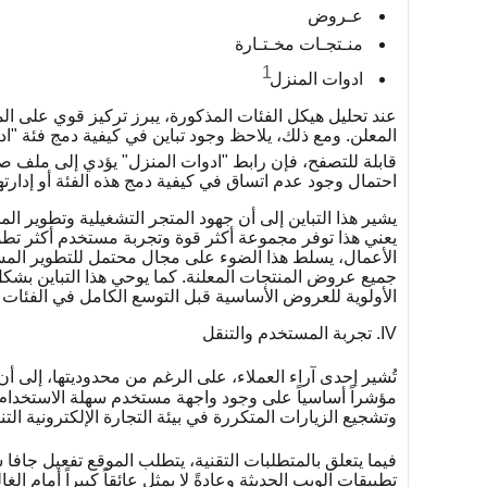
عـروض
منـتجـات مخـتـارة
1
ادوات المنزل
عند تحليل هيكل الفئات المذكورة، يبرز تركيز قوي على الموا
المعلن. ومع ذلك، يلاحظ وجود تباين في كيفية دمج فئة "
قابلة للتصفح، فإن رابط "ادوات المنزل" يؤدي إلى ملف 
احتمال وجود عدم اتساق في كيفية دمج هذه الفئة أو إدارته
يشير هذا التباين إلى أن جهود المتجر التشغيلية وتطوير ال
يعني هذا توفر مجموعة أكثر قوة وتجربة مستخدم أكثر تطورا
الأعمال، يسلط هذا الضوء على مجال محتمل للتطوير الم
جميع عروض المنتجات المعلنة. كما يوحي هذا التباين بشكل 
الأولوية للعروض الأساسية قبل التوسع الكامل في الفئات 
IV. تجربة المستخدم والتنقل
تُشير إحدى آراء العملاء، على الرغم من محدوديتها، إلى أن
مؤشراً أساسياً على وجود واجهة مستخدم سهلة الاستخدام
وتشجيع الزيارات المتكررة في بيئة التجارة الإلكترونية التن
فيما يتعلق بالمتطلبات التقنية، يتطلب الموقع تفعيل جا
تطبيقات الويب الحديثة وعادةً لا يمثل عائقاً كبيراً أمام ا