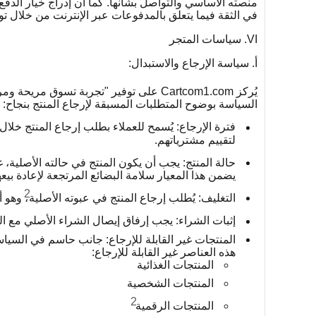
منصته الأساسي والتواصل بشأنها. كما أن إدراج خيار الدفع ع
في الثقة فيما يتعلق بالمدفوعات عبر الإنترنت من خلال توف
VI. سياسات المتجر
أ. سياسة الإرجاع والاستبدال:
يُركز Cartcom1.com على توفير "تجربة تسوق مريحة ومرضية" لعملائه، وهو ما تدعمه سياسة الإرجاع المرنة الخاصة به.
السياسة بوضوح المتطلبات المسبقة لإرجاع المنتج بنجاح:
فترة الإرجاع:
يُسمح للعملاء بطلب إرجاع المنتج خلال 14 يوماً من تاريخ الاستلام
لتقييم مشترياتهم.
حالة المنتج:
يجب أن يكون المنتج في حالته الأصلية، 
يضمن هذا المعيار سلامة البضائع المرتجعة لإعادة بيعه
2
التغليف:
يُطلب إرجاع المنتج في عبوته الأصلية
، وهو 
إثبات الشراء:
يجب إرفاق إيصال الشراء الأصلي مع الم
المنتجات غير القابلة للإرجاع:
جانب حاسم في السياسة ه
هذه العناصر غير القابلة للإرجاع:
المنتجات الغذائية
المنتجات الشخصية
2
المنتجات الرقمية