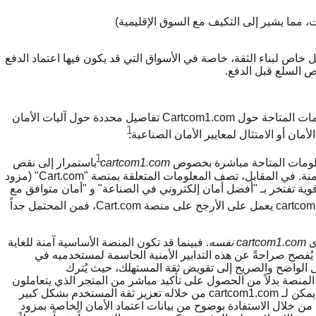
ذا الخيار مهماً بشكل خاص لبناء الثقة، خاصة في الأسواق التي قد يكون فيها اعتماد الدفع
ص السلع قبل الدفع.
بالتوازي مع الملاحظات حول أمان التصفح، لا تقدم المعلومات المتاحة حول Cartcom1.com تفاصيل محددة حول آليات الأمان
1
مان أو الامتثال لمعايير الأمان الصناعية.
1
معلومات المتاحة مباشرة بخصوص
cartcom1.com
باستمرار إلى نقص
في التفاصيل المحددة حول أمان التصفح وبوابات الدفع الآمنة. في المقابل، تصف المعلومات المتعلقة بمنصة "Cart.com" (مزود
 قوية تفتخر بـ "أفضل أمان إلكتروني في الصناعة" و "أمان متوافق مع
بالنظر إلى أن cartcom1.com يعمل على الأرجح على منصة Cart.com، فمن المحتمل جداً
ى
cartcom1.com نفسه
. فبينما قد تكون المنصة الأساسية آمنة للغاية
ل، فإن المتجر الإلكتروني المحدد (cartcom1.com) لا يُفصح صراحةً عن هذه التدابير الأمنية الحاسمة لمستخدميه في
ل الواضح والصريح إلى تقويض ثقة المستهلك، حيث يُترك
لمنصة بدلاً من الحصول على تأكيد مباشر من المتجر الذي يتعاملون
معه. بالنسبة للمحلل الصناعي، يشير هذا إلى مجال حيوي يمكن لـ cartcom1.com من خلاله تعزيز ثقة المستخدم بشكل كبير
 من خلال الاستفادة بوضوح من بيانات اعتماد الأمان الخاصة بمزود