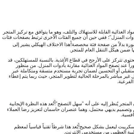
د الغذائية القابلة للاستهلاك والتلف، وهو ما يتوافق مع تركيز المتجر
ادوات المنزل"؛ ففي حين أن جميع الفئات الأخرى ترتبط بصفحات فئات
1
صورة بدلاً من صفحة فئة مخصصة.
هذا الاختلاف الهيكلي يشير إلى
ا ضمن هيكل التنقل العام للمتجر.
محتوى تتركز على الأرجح في قطاع الأغذية. بالنسبة للمستهلكين، قد
ً عند تصفح المواد الغذائية مقارنة بأدوات المنزل. من منظور
ستقبلي أو التحسين لضمان تجربة مستخدم متسقة ومتكاملة عبر
غير مباشر بالمرحلة الحالية لتطوير المتجر، حيث ربما يتم إعطاء
الفرعية.
1
 المتجر يُنظر إليه على أنه "سهل التصفح".
تُعد هذه النظرة الإيجابية
 وتصميم بديهي محتمل، وهما عنصران حاسمان لتعزيز رضا العملاء
افسية.
1
فا سكريبت ليعمل بشكل صحيح.
يُعد هذا شرطاً تقنياً قياسياً لمعظم
لغالبية العظمى من مستخدمي الإنترنت.