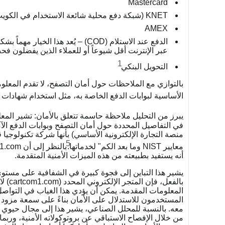
Mastercard
KNET (شبكة دفع محلية شائعة الاستخدام في الكويت، مما يشير إلى التكيف مع السوق الإقليمية)
AMEX
الدفع عند الاستلام (COD) – يُعد ه
عبر الإنترنت أقل شيوعاً أو للعملاء الذين يفضلون فح
1
التحويل البنكي
الأساسية لبوابات الدفع الخاصة به، مثل استخدام شهادات الأ
يبرز من التحليل ملاحظة حاسمة تتعلق بالأمان: تشير ال
منصة التجارة الإلكترونية الأساسي) بأنها شركة تكنولوجيا
5
معايير NIST وما بعد الكم" لخدماتها.
أنه يستفيد بطبيعته من هذه الميزات الأمنية المتقدمة.
يشير هذا التباين إلى فجوة كبيرة في الشفافية على مستو
بالفع
المعلومات المقدمة. يمكن أن يؤدي هذا الغياب في التواص
المستخدمون للاستدلال على الأمان بناءً على سمعة مزود ا
من خلال الإفصاح الاستباقي عن بروتوكولاته الأمنية، وربما