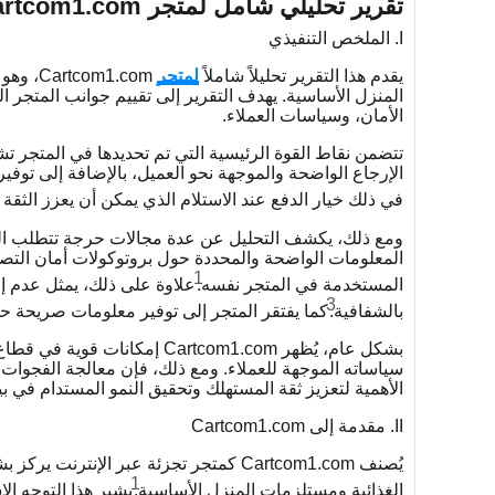
تقرير تحليلي شامل لمتجر Cartcom1.com
I. الملخص التنفيذي
يقدم هذا التقرير تحليلاً شاملاً
لمتجر
m1.com
المنزل الأساسية. يهدف التقرير إلى تقييم جوانب المتجر 
الأمان، وسياسات العملاء.
تتضمن نقاط القوة الرئيسية التي تم تحديدها في المتجر تش
الإرجاع الواضحة والموجهة نحو العميل، بالإضافة إلى توف
في ذلك خيار الدفع عند الاستلام الذي يمكن أن يعزز الثقة
ومع ذلك، يكشف التحليل عن عدة مجالات حرجة تتطلب التح
1
المستخدمة في المتجر نفسه.
علاوة على ذلك، يمثل عدم إ
3
بالشفافية.
كما يفتقر المتجر إلى توفير معلومات صريحة ح
بشكل عام، يُظهر Cartcom1.com 
سياساته الموجهة للعملاء. ومع ذلك، فإن معالجة الفجوات ف
الأهمية لتعزيز ثقة المستهلك وتحقيق النمو المستدام في بيئة
II. مقدمة إلى Cartcom1.com
يُصنف Cartcom1.com كمتجر تجزئة عبر ال
1
الغذائية ومستلزمات المنزل الأساسية.
يشير هذا التوجه الا