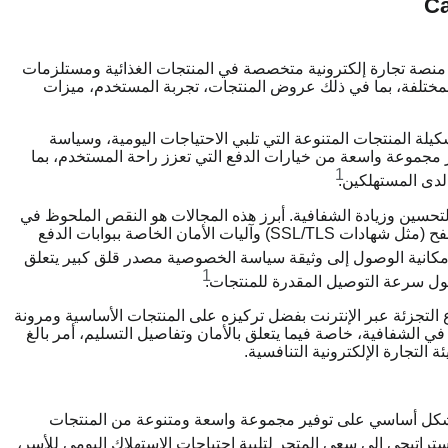
Cartco، وهو منصة تجارة إلكترونية متخصصة في المنتجات الغذائية ومستلزمات
المختلفة، بما في ذلك عروض المنتجات، تجربة المستخدم، ميزات
كيلة المنتجات المتنوعة التي تلبي الاحتياجات اليومية، وسياسة
ير مجموعة واسعة من خيارات الدفع التي تعزز راحة المستخدم، بما
1
 لدى المستهلكين.
سين وزيادة الشفافية. أبرز هذه المجالات هو النقص الملحوظ في
المعلومات الواضحة والمحددة حول بروتوكولات أمان التصفح (مثل شهادات SSL/TLS) وآليات الأمان الخاصة ببوابات الدفع
مكانية الوصول إلى وثيقة سياسة الخصوصية مصدر قلق كبير يتعلق
1
ول سرعة التوصيل المقدرة للمنتجات.
إمكانات قوية في قطاع التجزئة عبر الإنترنت بفضل تركيزه على المنتجات الأساسية ومرونة
ي الشفافية، خاصة فيما يتعلق بالأمان وتفاصيل التسليم، أمر بالغ
 التجارة الإلكترونية التنافسية.
إنترنت يركز بشكل أساسي على توفير مجموعة واسعة ومتنوعة من المنتجات
ستراتيجي إلى سعي المتجر لتلبية احتياجات الاستهلاك اليومي للأسر،