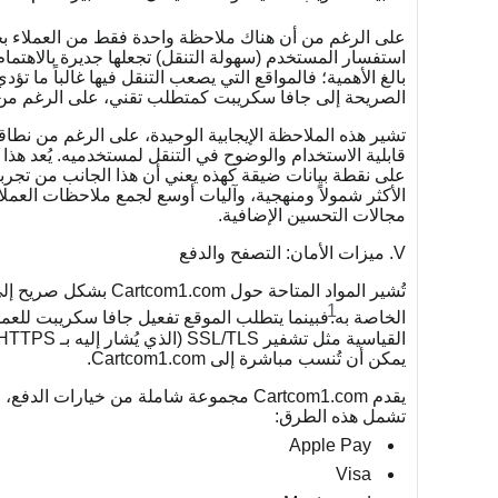
على الرغم من أن هناك ملاحظة واحدة فقط من العملاء
استفسار المستخدم (سهولة التنقل) تجعلها جديرة بالاهتمام. 
بالغ الأهمية؛ فالمواقع التي يصعب التنقل فيها غالباً ما تؤ
الصريحة إلى جافا سكريبت كمتطلب تقني، على الرغم من ش
قابلية الاستخدام والوضوح في التنقل لمستخدميه. يُعد هذا 
على نقطة بيانات ضيقة كهذه يعني أن هذا الجانب من تجر
الأكثر شمولاً ومنهجية، وآليات أوسع لجمع ملاحظات العملا
مجالات التحسين الإضافية.
V. ميزات الأمان: التصفح والدفع
تُشير المواد المتاحة ح
1
الخاصة به.
فبينما يتطلب الموقع تفعيل جافا سكريبت لل
يمكن أن تُنسب مباشرة إلى Cartcom1.com.
يقدم Cartcom1.com مجموعة شاملة من خيارا
تشمل هذه الطرق:
Apple Pay
Visa