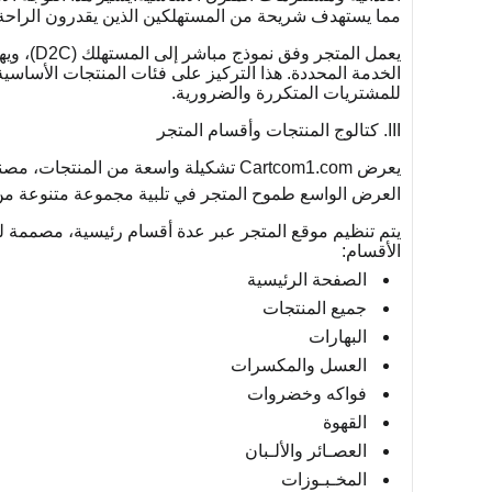
مما يستهدف شريحة من المستهلكين الذين يقدرون الراحة في
يعمل الم
الخدمة المحددة. هذا التركيز على فئات المنتجات الأساسي
للمشتريات المتكررة والضرورية.
III. كتالوج المنتجات وأقسام المتجر
يعرض Cartcom1.com تشكيلة واسعة من ال
العرض الواسع طموح المتجر في تلبية مجموعة متنوعة من
يتم تنظيم موقع المتجر عبر عدة أقسام رئيسية، مصممة 
الأقسام:
الصفحة الرئيسية
جميع المنتجات
البهارات
العسل والمكسرات
فواكه وخضروات
القهوة
العصـائر والألـبان
المخـبـوزات