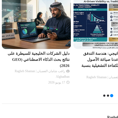
اتيجي: هندسة التدفق
دليل الشركات الخليجية للسيطرة على
عدنا صياغة الأصول
نتائج بحث الذكاء الاصطناعي (GEO
لكفاءة التشغيلية بنسبة
2026)
راغب شامان الغضبان | Ragheb Shaman
Alghadban
راغب شامان الغضبان | Ragheb Shaman
17 يونيو 2026