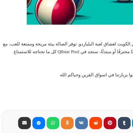
لكويت لعشاق لعبة البلياردو. توفر الصالة بيئة مريحة وممتعة للعب، مع
طاولات بلياردو عالية الجودة وإضاءة مناسبة. سواء كنت لاعبًا محترفًا أو مبتدئًا، ستجد في Q8star Pool كل ما تحتاجه للاستمتاع
 بزيارتنا في اسواق القرين وحياكم الله