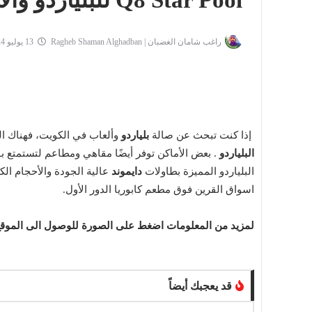
Q8 Star Pool للبلياردو والالعاب
راغب شامان الغضبان | Ragheb Shaman Alghadban
13 يوليو 2024
إذا كنت تبحث عن صالة
بلياردو
وألعاب في الكويت، فهناك ال
البلياردو
. بعض الأماكن توفر أيضًا مقاهي ومطاعم لتستمتع بو
البلياردو المميزة بطاولات
دايموند
عالية الجودة والأحجام ا
اسواق القرين فوق مطعم كابوريا الدور الأول.
لمزيد من المعلومات اضغط على الصورة للوصول الى الموقع
قد يعجبك أيضاً