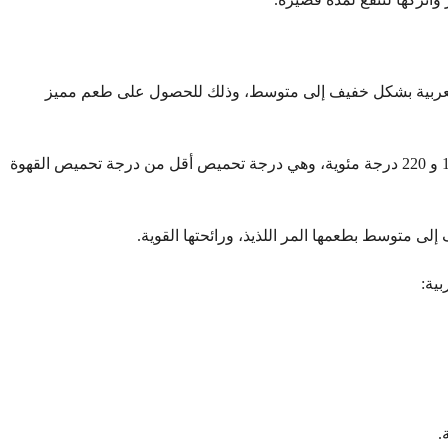
لعربية بشكل خفيف إلى متوسط، وذلك للحصول على طعم مميز
تتراوح درجة تحميص القهوة العربية بين 180 و 220 درجة مئوية، وهي درجة تحميص أقل من درجة تحميص القهوة
لى متوسط بطعمها المر اللذيذ، ورائحتها القوية.
بية:
.