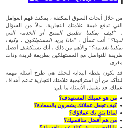
من خلال أبحاث السوق المكثفة ، يمكنك فهم العوامل
التي تدفع قيمة علامتك التجارية.
بدلاً من السؤال
،
"كيف يمكننا تطبيق المنتج أو الخدمة التي
لدينا؟"
أنت تسأل ،
"ماذا يريد المستهلكون ، وكيف
يمكننا تقديمه؟"
والأهم من ذلك ، أنك تستكشف أفضل
طريقة للتواصل مع المستهلكين بطريقة فريدة وذات
مغزى.
قد تكون نقطة البداية لبحثك هي طرح أسئلة مهمة
للتأكد من أن
استراتيجية علامتك التجارية
تدعم أهداف
عملك.
قد تشمل الأسئلة ما يلي:
من هو عميلك المستهدف؟
كيف تجعل عملائك يشعرون بالسعادة؟
لماذا يثق بك عملاؤك؟
من هم أفضل منافسيك؟
ما الذي يميز شركتك عن منافسيك؟