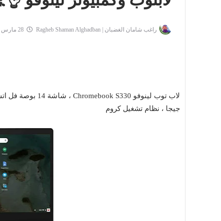
لابتوب وكمبيوتر لينوفو 👌
راغب شامان الغضبان | Ragheb Shaman Alghadban
28 مارس 2022
جيجا ، نظام تشغيل كروم