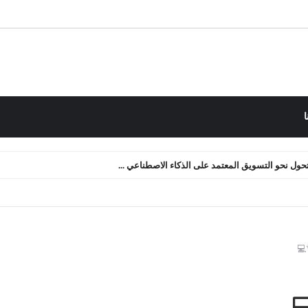
ا
لتحول نحو التسويق المعتمد على الذكاء الاصطناعي ...
 التدفق النقدي: كيف أعدنا صياغة الأصول الرقمية ...
💻