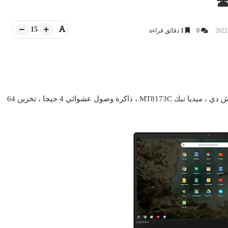
15
0
1
دقائق قراءة
لاب توب لينوفو Chromebook S330 ، شاشة 14 بوصة فل اتش دي ، ميديا ​​تيك MT8173C ، ذاكرة وصول عشوائي 4 جيجا ، تخزين 64