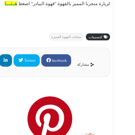
لزيارة متجرنا المميز بالقهوة "قهوة البيادر" اضغط
هــنــــا
منتجات القهوة المميزة
التصنيفات:
Twitter
facebook
مشاركة