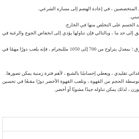
من المتخصصين ، في إعادة الهضم إلى مساره الشرعي.
يني.
عد الجسم على التخلص منها في الخارج.
ق إلى حد ما ، وبالتالي فإن تناولها يؤدي إلى انخفاض الجوع والرغبة في
في الآونة الأخيرة ، نشرت البيانات هذا القهوة الأخضر المحترق ؛ بمعدل يتراوح من 700 إلى 1050 ملليجرام ، فإنه يلعب دورًا مهمًا في
ائي تقليدي ، ويعطي إحساسًا بالشبع ، لأهم فترة زمنية يمكن تصورها.
 متوسطة الحجم من القهوة ، وتلعب القهوة الأخضر دورًا مقنعًا في تحسين
ن ، لذلك يمكن تناوله جيدًا مشويًا أو أخضر.