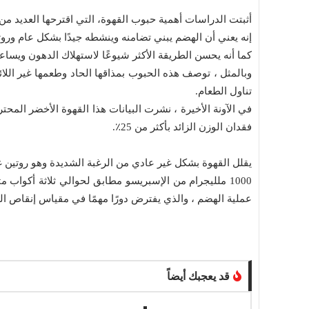
أثبتت الدراسات أهمية حبوب القهوة، التي اقترحها العديد 
إنه يعني أن الهضم يبني تضامنه وينشطه جيدًا بشكل عام وروت
كما أنه يحسن الطريقة الأكثر شيوعًا لاستهلاك الدهون ويسا
وبالمثل ، توصف هذه الحبوب بمذاقها الحاد وطعمها غير اللائ
تناول الطعام.
فقدان الوزن الزائد بأكثر من 25٪.
يقلل القهوة بشكل غير عادي من الرغبة الشديدة وهو روتين غذ
1000 ملليجرام من الإسبريسو مطابق لحوالي ثلاثة أكواب
عملية الهضم ، والذي يفترض دورًا مهمًا في مقياس إنقاص الوز
قد يعجبك أيضاً