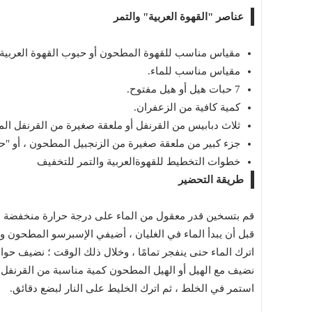
عناصر "القهوة العربية" والتمر
مقياس مناسب للقهوة المطحون أو حبوب القهوة العربية.
مقياس مناسب للماء.
7 حبات هيل أو هيل مفتوح.
كمية كافية من الزعفران.
ثلاث دبابيس من القرنفل أو ملعقة صغيرة من القرنفل ال
جزء كبير من ملعقة صغيرة من الزنجبيل المطحون ، أو "ح
خطوات التخطيط للقهوةالعربية والتمر للتخفيف
طريقة التحضير
قم بتسخين قدر معقول من الماء على درجة حرارة منخفضة 
قبل أن يبدأ الماء في الغليان ، أضيفي الإسبرسو المطحون واستم
اترك الماء حتى ينفجر تمامًا ، وخلال ذلك الوقت ؛ نضيف حوالي 7 علب هيل أو "هيل مفتوح". في وعاء اسب
نضيف مع الهيل أو الهيل المطحون كمية مناسبة من القرنفل 
استمر في الخلط ، ثم اترك الخليط على النار لبضع دقائق.