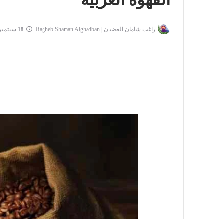
القهوة العربية
راغب شامان الغضبان | Ragheb Shaman Alghadban
18 سبتمبر 2021