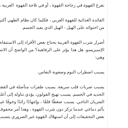
نفرغ القهوة في زجاجة القهوة ، أو في ثلاجة القهوة العربية 
الفائدة الغذائية للقهوة العربي ، فكلما كان نظام الطهي أكث
من احتوائه على الهيل - الهيل الذي يفيد الجسم.
أضرار شرب القهوة العربية يحتاج بعض الأفراد إلى الاستيقا
الإسبريسو. هل هذا يؤثر على الرفاهية؟ من الواضح أن الاست
وهي:
يسبب اضطراب النوم وصعوبة النعاس.
يسبب ضربات قلب سريعة. يسبب طفرات متأصلة في الفقس ، 
الحديد في الجسم. يسبب تهيج القولون. يؤدي تناوله إلى أعل
الشريان التاجي. يسبب ضغطًا قلقًا ، وإجهادًا زائدًا وخوفًا
بألم دماغي عندما تركز دون شرب القهوة ، وهذا أمر محفوف
بعض التحقيقات إلى أن استهلاك القهوة غير الضروري يتسبب ف