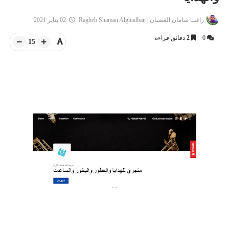
راغب شامان الغضبان | Ragheb Shaman Alghadban
02 يناير 2021
0
2
دقائق قراءة
15