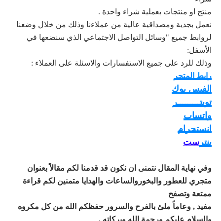
منتج او منتجات بعملية شراء واحدة .
نعمل بجدية ومصداقية عالية من عملاءنا وذلك من خلال وضعنا
لروابط جميع "وسائل التواصل الاجتماعي الذي سنضعها في
الأسفل:
وذلك للرد على جميع الاستفسارات والاسئلة على العملاء :
رابط المتجر
الفيس بوك
تويتـــــــــر
واتساب
انستجرام
بنتر
ست
وفي نهاية المقال نتمنى ان نكون قد قدمنا لكم مقالاً بعنوان
متجري للعطور والبخوروالساعات والهدايا متمنين لكم قراءة
ممتعة وتصفح
مفيد , وعاماً ملئ بالفرح والسرور حفظكم الله من كل مكروه
والسلام عليكم ورحمة الله وبركاته .