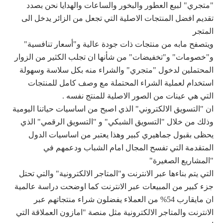
"متجري" لبيع العطور والبخور والساعات والهدايا نحن بصدد
تقديم افضل المنتجات الاصلية التي تجعل من الزائر يدخل الى
المتجر
ويتصفح مابه من منتجات ذات جودة عالية و"أسعار تنافسية"
و"خصومات" و"تخفيضات" من شأنها ان تجلب الكثير من الزوار
المحتملين لدخول "متجري" والشراء منه بكل سلاسة وسهولة
استخدام لعملية الشراء المحتملة مع وصف كامل للمنتجات
التي هي عينات من الصور الاصلية للمنتج نفسه .
ان "التسويق الالكتروني" الذي اصبح من اساسيات حياتنا اليومية
وذلك من خلال "التسويق الشبكي" و "التسويق الرقمي" الذي
يحظى بقبول جماهيري كبير وهذا يعتبر من اساسيات الدول
المتقدمة التي تفسح المجال امام الشباب ودعمهم في
"المشاريع الصغيرة"
التي يتم بناءها عبر الانترنت و"المتاجر الالكترونية" والتي تحتل
جزء كبير من المبيعات عبر الانترنت كما اوضحت دراسة عالمية
ان مايقارب 54% من العملاء يفضلون شراء منتجاتهم عبر
الانترنت والمتاجر الالكترونية مثل منصة "امازون العملاقة التي