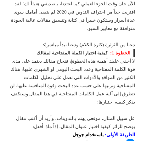
الآن حان وقت الجزء العملي كما اعتدنا، ياصديقي هنيئاً لك! لقد
اقتربت جداً من احتراف التدوين في 2020 لم يتبقى أمامك سوى
عدة أسرار وستكون خبيراً في كتابة وتنسيق مقالات عالية الجودة
متوافقة مع معايير السيو.
دعنا من الثرثرة (كثرة الكلام) ودعنا نبدأ مباشرةً:
الخطوة 1:
كيفية اختيار الكملة المفتاحية لمقالك
لا أخفي عليك أهمية هذه الخطوة|، فنجاح مقالك يعتمد على مدى
قوة الكلمة المفتاحية وعدد البحث اليومي او الشهري عليها، هناك
الكثير من المواقع والأدوات التي تعمل على تحليل الكلمات
المفتاحية وترتبها على حسب عدد البحث وقوة المنافسة عليها. لن
نتطرق إلى آلية عمل الكلمات المفتاحية في هذا المقال وسنكتف
بذكر كيفية اختيارها:
عل سبيل المثال، موقعي يهتم بالتدوينات، وأريد أن أكتب مقال
يوضح للزائر كيفية اختيار عنوان المقال، إذاً ماذا أفعل:
الطريقة الأولى
:
باستخدام جوجل